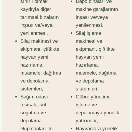
sınırlı olmak
Depo binaları ve
kaydıyla diğer
makine garajlarının
tarımsal binaların
inşası ve/veya
inşası ve/veya
yenilenmesi,
yenilenmesi,
Silaj işleme
Silaj makinesi ve
makinesi ve
ekipmanı, çiftlikte
ekipmanı, çiftlikte
hayvan yemi
hayvan yemi
hazırlama,
hazırlama,
muamele, dağıtma
muamele, dağıtma
ve depolama
ve depolama
sistemleri,
sistemleri,
Sağım odası
Gübre yönetimi,
tesisatı, süt
işleme ve
soğutma ve
depolamaya yönelik
depolama
yatırımlar,
ekipmanları ile
Hayvanlara yönelik