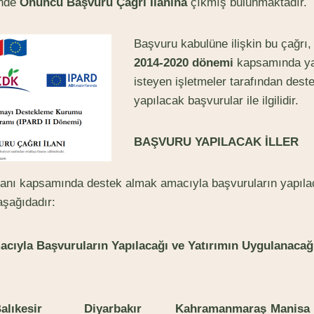
inde
Onuncu Başvuru Çağrı İlanına
çıkmış bulunmaktadır.
Başvuru kabulüne ilişkin bu çağrı
2014-2020 dönemi
kapsamında y
isteyen işletmeler tarafından des
yapılacak başvurular ile ilgilidir.
BA
Ş
V
URU YAPILACAK İLLER
lanı kapsamında destek almak amacıyla başvuruların yapılac
aşağıdadır:
cıyla Başvuruların Yapılacağı ve Yatırımın Uygulanacağı 
B
alıkesir
Diyarbakır
K
ahramanmaraş
M
anisa