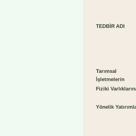
TE
DBİR ADI
T
arımsal
İşletmelerin
F
iziki Varlıkların
Y
önelik Yatırıml