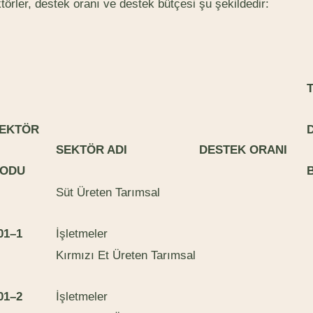
örler, destek oranı ve destek bütçesi şu şekildedir:
E
K
T
Ö
R
S
E
K
T
Ö
R ADI
DESTEK ORANI
O
DU
Süt Üreten Tarımsal
0
1
–
1
İşletmeler
Kırmızı Et Üreten Tarımsal
0
1
–
2
İşletmeler