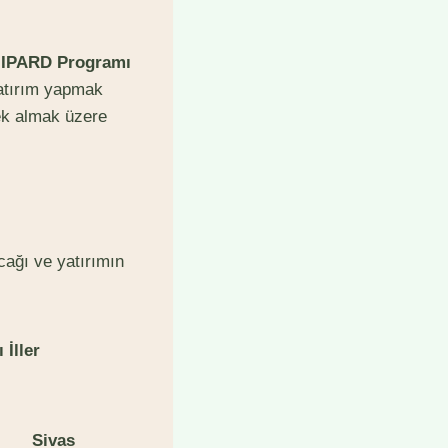
,
IPARD Programı
atırım yapmak
tek almak üzere
ağı ve yatırımın
İller
S
ivas