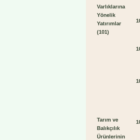
Varlıklarına
Yönelik
1
Yatırımlar
(101)
1
1
T
arım ve
1
Balıkçılık
Ürünlerinin