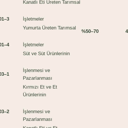
Kanatlı Eti Üreten Tarımsal
0
1
–
3
İşletmeler
Yumurta Üreten Tarımsal
%
5
0
–
70
4
0
1
–
4
İşletmeler
Süt ve Süt Ürünlerinin
İşlenmesi ve
03
–
1
Pazarlanması
Kırmızı Et ve Et
Ürünlerinin
03
–
2
İşlenmesi ve
Pazarlanması