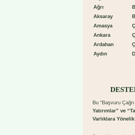
A
ğrı
A
k
s
aray
A
m
asya
A
nk
ara
A
r
d
ahan
A
y
d
ın
D
DESTE
Bu “Başvuru Çağrı
Yatırımlar” ve “Ta
Varlıklara Yöneli