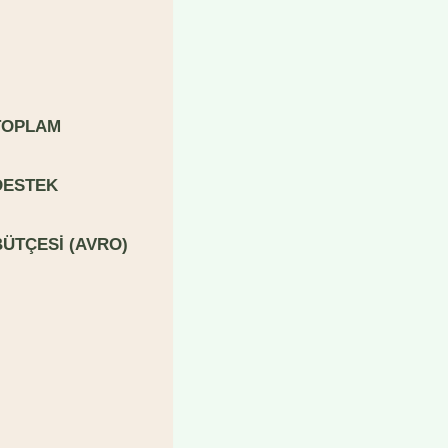
T
O
PLA
M
DESTEK
B
ÜTÇESİ (AVRO)