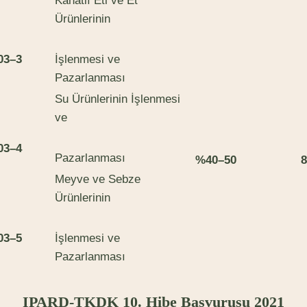
Kanatlı Eti ve Et
Ürünlerinin
03
–
3
İşlenmesi ve
Pazarlanması
Su Ürünlerinin İşlenmesi
ve
03
–
4
Pazarlanması
%
4
0
–
5
0
8
Meyve ve Sebze
Ürünlerinin
03
–
5
İşlenmesi ve
Pazarlanması
IPARD-TKDK 10. Hibe Başvurusu 2021