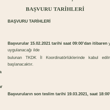
BA
Ş
V
URU TARİHLERİ
BA
Ş
V
URU TARİHLERİ
B
aşvurular 15.02.2021 tarihi saat 09:00’dan itibaren
uygulanacağı ilde
bulunan TKDK İl Koordinatörlüklerinde kabul ed
başlanacaktır.
a
ar
B
aşvuruların son teslim tarihi 19.03.2021, saat 18:00’