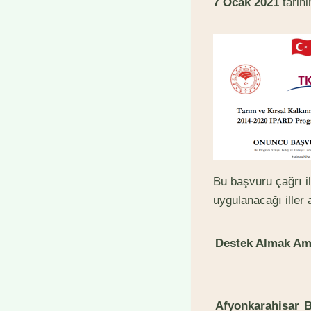
7
O
c
ak 2021
tarih
Bu başvuru çağrı i
uygulanacağı iller 
Destek Almak Ama
A
fyonkarahisar