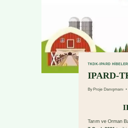
TKDK-IPARD HIBELER
IPARD-TK
By
Proje Danışmanı
I
Tarım ve Orman Bak