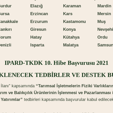
B
u
r
du
r
E
lazığ
K
araman
M
ardin
B
u
r
s
a
E
r
z
incan
K
ars
M
e
r
s
in
Ç
anakkale
E
r
z
u
r
u
m
K
astamonu
M
u
ş
Ç
ankırı
G
iresun
K
onya
N
e
vşehi
Ç
orum
H
atay
K
üt
ahya
O
r
d
u
enizli
Is
p
arta
M
alatya
S
amsu
IPARD-TKDK 10. Hibe Başvurusu 2021
KLENECEK TEDBİRLER VE DESTEK B
 İlanı” kapsamında
“Tarımsal İşletmelerin Fiziki Varlıklar
rım ve Balıkçılık Ürünlerinin İşlenmesi ve Pazarlanması ile
k Yatırımlar”
tedbirleri kapsamında başvurular kabul edilecek