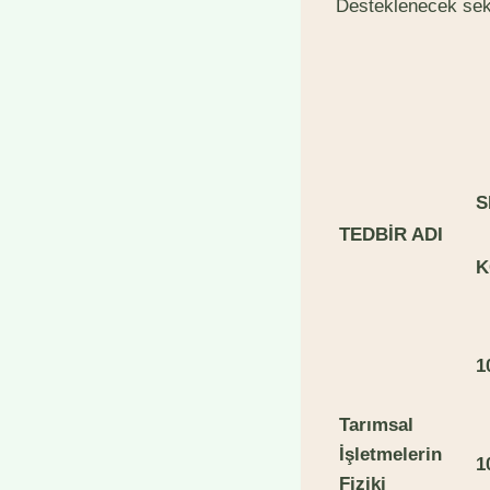
Desteklenecek sekt
S
TE
DBİR ADI
K
1
T
arımsal
İşletmelerin
1
Fiziki