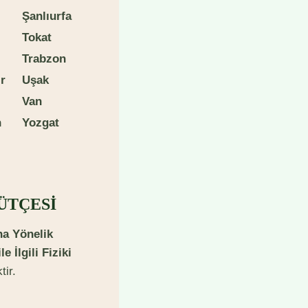
Ş
anlıurfa
T
okat
T
r
abzon
r
Uşak
V
an
n
Y
ozgat
ÜTÇESİ
ına Yönelik
 İlgili Fiziki
tir.