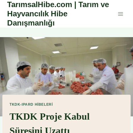
TarımsalHibe.com | Tarım ve
Skip
to
Hayvancılık Hibe
content
Danışmanlığı
TKDK-IPARD HIBELERI
TKDK Proje Kabul
Süresini Uzattı