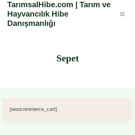
TarımsalHibe.com | Tarım ve
Skip
to
Hayvancılık Hibe
content
Danışmanlığı
Sepet
[woocommerce_cart]