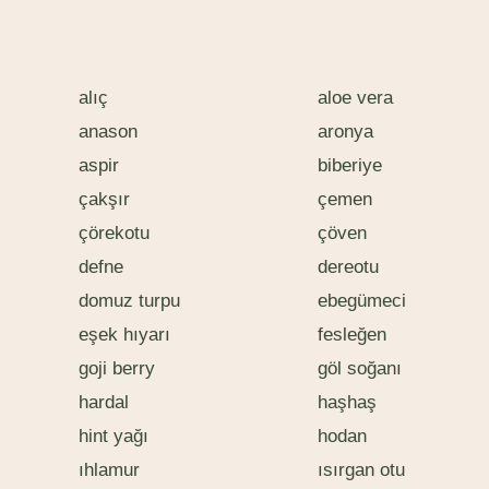
alıç
aloe vera
anason
aronya
aspir
biberiye
çakşır
çemen
çörekotu
çöven
defne
dereotu
domuz turpu
ebegümeci
eşek hıyarı
fesleğen
goji berry
göl soğanı
hardal
haşhaş
hint yağı
hodan
ıhlamur
ısırgan otu