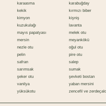
karaasma
karabuğday
kekik
kırmızı biber
kimyon
kişniş
kuzukulağı
lavanta
mayıs papatyası
melek otu
mersin
meyankökü
nezle otu
oğul otu
pelin
pire otu
safran
salep
sarımsak
sumak
şeker otu
şevketi bostan
vanilya
yaban mersini
yüksükotu
zencefil ve zerdeçald