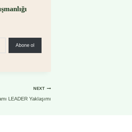
ışmanlığı
Abone ol
NEXT
ramı LEADER Yaklaşımı