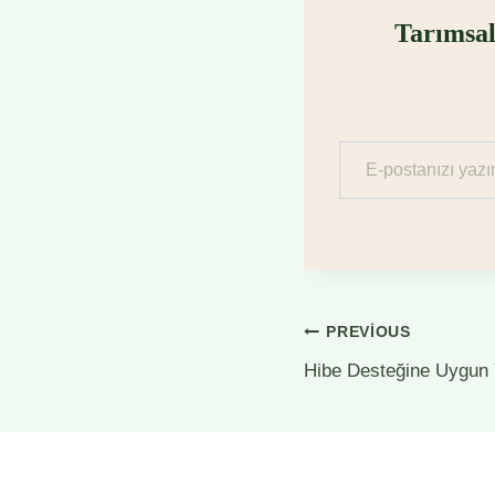
Tarımsal
E-postanızı yazın…
Yazı
PREVIOUS
Hibe Desteğine Uygun Ya
gezinmesi