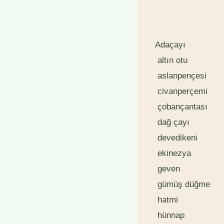
Adaçayı
altın otu
aslanpençesi
civanperçemi
çobançantası
dağ çayı
devedikeni
ekinezya
geven
gümüş düğme
hatmi
hünnap