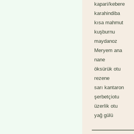
kapari/kebere
karahindiba
kısa mahmut
kuşburnu
maydanoz
Meryem ana
nane
öksürük otu
rezene
sarı kantaron
şerbetçiotu
üzerlik otu
yağ gülü