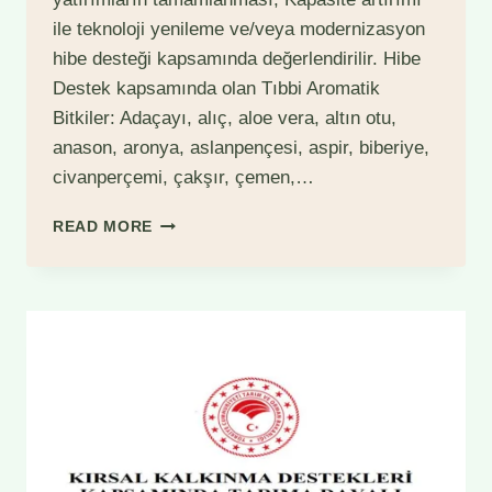
ile teknoloji yenileme ve/veya modernizasyon
hibe desteği kapsamında değerlendirilir. Hibe
Destek kapsamında olan Tıbbi Aromatik
Bitkiler: Adaçayı, alıç, aloe vera, altın otu,
anason, aronya, aslanpençesi, aspir, biberiye,
civanperçemi, çakşır, çemen,…
TIBBI
READ MORE
VE
AROMATIK
BITKILERIN
İŞLENMESI
HIBE
DESTEĞI