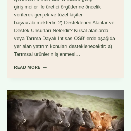
girişimciler ile üretici örgütlerine öncelik
verilerek gerçek ve tüzel kişiler
başvurabilmektedir. 2) Desteklenen Alanlar ve
Destek Unsurları Nelerdir? Kırsal alanlarda
veya Tarıma Dayalı İhtisas OSB’lerde aşağıda
yer alan yatırım konuları desteklenecektir: a)
Tarımsal ürünlerin işlenmesi,…
TARIMA
READ MORE
DAYALI
EKONOMIK
YATIRIMLARIN
DESTEKLENMESI
(KKYDP
2025)