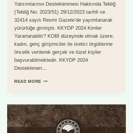
Yatırımlarının Desteklenmesi Hakkında Tebliğ
(Tebliğ No: 2023/51) 29/12/2023 tarihli ve
32414 sayılı Resmi Gazete’de yayımlanarak
yürürlüğe girmiştir. KKYDP 2024 Kimler
Yararlanabilir? KOBİ düzeyinde olmak üzere;
kadın, genç girişimciler ile üretici örgütlerine
öncelik verilerek gerçek ve tüzel kişiler
başvurabilmektedir. KKYDP 2024
Desteklenen…
TARIMA
READ MORE
DAYALI
EKONOMIK
YATIRIMLARA
HIBE
DESTEĞI
(KKYDP
2024)