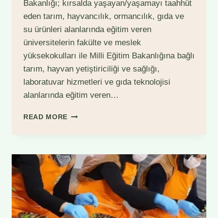
Bakanlığı; kırsalda yaşayan/yaşamayı taahhüt
eden tarım, hayvancılık, ormancılık, gıda ve
su ürünleri alanlarında eğitim veren
üniversitelerin fakülte ve meslek
yüksekokulları ile Milli Eğitim Bakanlığına bağlı
tarım, hayvan yetiştiriciliği ve sağlığı,
laboratuvar hizmetleri ve gıda teknolojisi
alanlarında eğitim veren…
2023
READ MORE
YILI
UZMAN
ELLER
PROJE
BAŞVURULARI
BAŞLADI