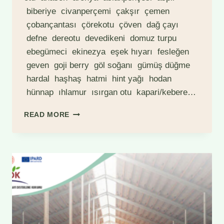
biberiye civanperçemi çakşır çemen
çobançantası çörekotu çöven dağ çayı
defne dereotu devedikeni domuz turpu
ebegümeci ekinezya eşek hıyarı fesleğen
geven goji berry göl soğanı gümüş düğme
hardal haşhaş hatmi hint yağı hodan
hünnap ıhlamur ısırgan otu kapari/kebere…
DESTEK
READ MORE
KAPSAMINDA
OLAN
TIBBI
AROMATIK
BITKILER
LISTESI