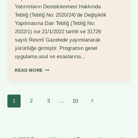
Yatırımların Desteklenmesi Hakkında
Tebliğ (Tebliğ No: 2020/24)’de Değişiklik
Yapılmasına Dair Tebliğ (Tebliğ No:
2022/1) ise 21/1/2022 tarihli ve 31726
sayılı Resmî Gazetede yayımlanarak
yürürlüğe girmiştir. Programın genel
uygulama usul ve esaslarına…
KKYDP
READ MORE
2022
YILI
BAŞVURU
SÜRELERI
Page
Next
1
2
3
…
10
UZATILDI.
navigation
Page