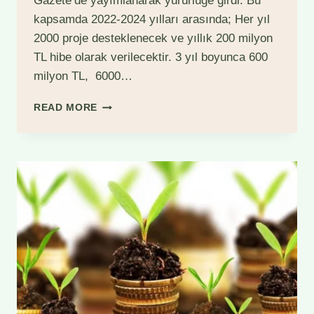
Gazete’de yayımlanarak yürürlüğe girdi. Bu
kapsamda 2022-2024 yılları arasında; Her yıl
2000 proje desteklenecek ve yıllık 200 milyon
TL hibe olarak verilecektir. 3 yıl boyunca 600
milyon TL, 6000…
KIRSAL
READ MORE
KALKINMADA
UZMAN
ELLER
PROJELERI
BAŞVURULARI
BAŞLIYOR