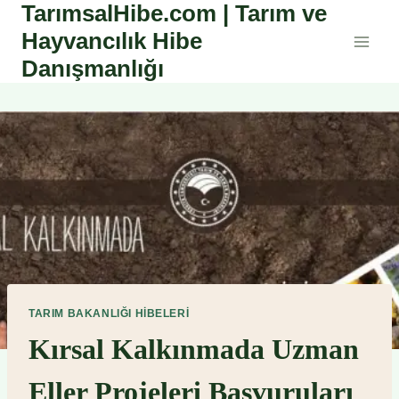
TarımsalHibe.com | Tarım ve
Skip
to
Hayvancılık Hibe
content
Danışmanlığı
TARIM BAKANLIĞI HIBELERI
Kırsal Kalkınmada Uzman
Eller Projeleri Başvuruları