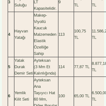
3
LT
9
Suluğu
TL
TL
Kapasitelidir.
Makep-
Viyollü
Kaucuk
Hayvan
100,75
11.586,
4
Malzemeden
113
Yatağı
TL
TL
Elastik
Özelliğe
Sahip
Yatak
Ayteksan
8.877,1
5
Durak
(3 Mm Et
114
77,87 TL
TL
Demir Seti
Kalınlığında)
Ayteksan
Ana
Yemlik
Taşıyıcı Hat
6.500,0
6
100
65,00 TL
Kilit Seti
60 Mm,
TL
Diğer Borular