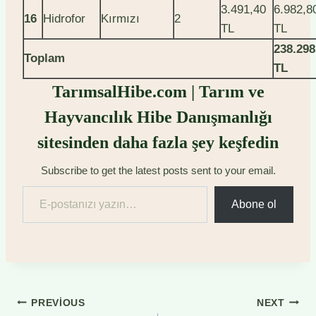
3.491,40
6.982,8
16
Hidrofor
Kırmızı
2
TL
TL
238.298
Toplam
TL
TarımsalHibe.com | Tarım ve
Hayvancılık Hibe Danışmanlığı
sitesinden daha fazla şey keşfedin
Subscribe to get the latest posts sent to your email.
E-postanızı yazın…
Abone ol
Yazı
PREVIOUS
NEXT