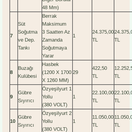
48 Mm)
Berrak
Süt
Maksimum
Soğutma
3 Saatten Az
24.375,00
24.375,
7
1
ve Dep.
Zamanda
TL
TL
Tankı
Soğutmaya
Yarar
Hasbek
Buzağı
422,50
12.252,
8
(1200 X 1700
29
Kulübesi
TL
TL
X 1260 MM)
Özyeşilyurt 1
Gübre
22.100,00
22.100,
9
Yollu
1
Sıyırıcı
TL
TL
(380 VOLT)
Özyeşilyurt 2
Gübre
11.050,00
11.050,
10
Yollu
1
Sıyırıcı
TL
TL
(380 VOLT)