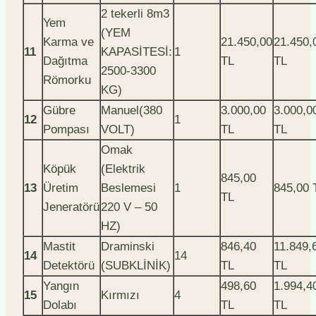
2 tekerli 8m3
Yem
(YEM
Karma ve
21.450,00
21.450,
11
KAPASİTESİ:
1
Dağıtma
TL
TL
2500-3300
Römorku
KG)
Gübre
Manuel(380
3.000,00
3.000,0
12
1
Pompası
VOLT)
TL
TL
Omak
Köpük
(Elektrik
845,00
13
Üretim
Beslemesi
1
845,00 
TL
Jeneratörü
220 V – 50
HZ)
Mastit
Draminski
846,40
11.849,
14
14
Detektörü
(SUBKLİNİK)
TL
TL
Yangın
498,60
1.994,4
15
Kırmızı
4
Dolabı
TL
TL