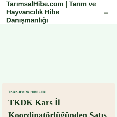
TarımsalHibe.com | Tarım ve
Skip
to
Hayvancılık Hibe
content
Danışmanlığı
TKDK-IPARD HIBELERI
TKDK Kars İl
Koordinatörlüğünden Satış