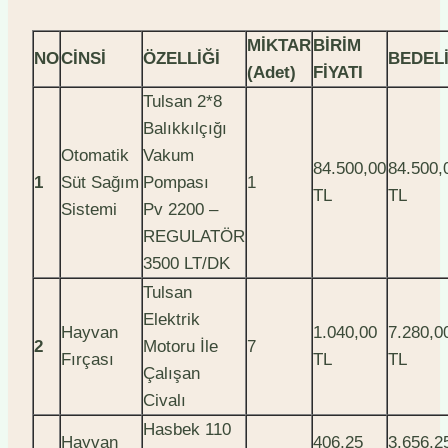
MİKTAR
BİRİM
NO
CİNSİ
ÖZELLİĞİ
BEDEL
(Adet)
FİYATI
Tulsan 2*8
Balıkkılçığı
Otomatik
Vakum
84.500,00
84.500,
1
Süt Sağım
Pompası
1
TL
TL
Sistemi
Pv 2200 –
REGULATÖR
3500 LT/DK
Tulsan
Elektrik
Hayvan
1.040,00
7.280,0
2
Motoru İle
7
Fırçası
TL
TL
Çalışan
Civalı
Hasbek 110
Hayvan
406,25
3.656,2