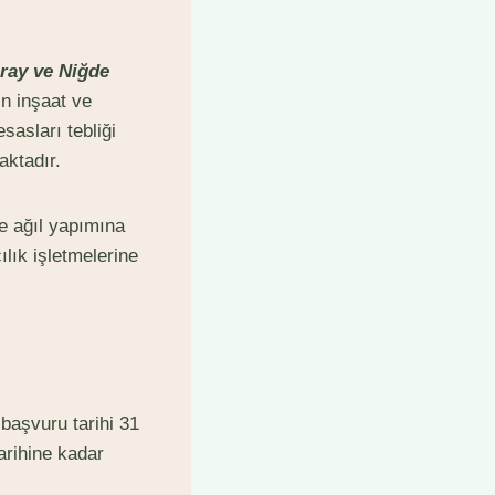
ray ve Niğde
n inşaat ve
sasları tebliği
aktadır.
e ağıl yapımına
lık işletmelerine
 başvuru tarihi 31
arihine kadar