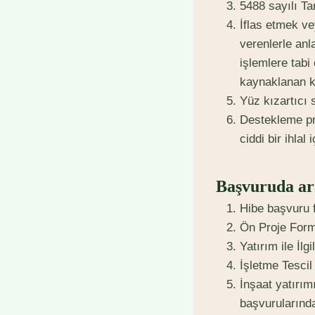
5488 sayılı T
İflas etmek ve
verenlerle anl
işlemlere tab
kaynaklanan k
Yüz kızartıcı
Destekleme pro
ciddi bir ihlal
Başvuruda ar
Hibe başvuru 
Ön Proje Form
Yatırım ile İlg
İşletme Tescil
İnşaat yatırım
başvurularınd