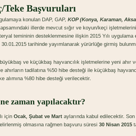
ç/Teke Başvuruları
ygulamaya konulan DAP, GAP,
KOP (Konya, Karaman, Aksa
samındaki illerde mevcut sığır ve koyun/keçi işletmelerini
eryal temininin desteklenmesine ilişkin 2015 Yılı uygulama e
) 30.01.2015 tarihinde yayımlanarak yürürlüğe girmiş bulunm
üyükbaş ve küçükbaş hayvancılık işletmelerine yeni ahır v
e ahırların tadilatına %50 hibe desteği ile küçükbaş hayvancı
ke alımına %80 hibe desteği verilecektir.
ne zaman yapılacaktır?
lı için
Ocak, Şubat ve Mart
aylarında kabul edilecektir. Son
belirlenmiş olmasına rağmen başvuru süresi
30 Nisan 20
15
t