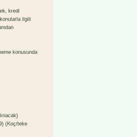
ek, kredi
nularla ilgili
rumdan
irememe konusunda
lınacak)
-9) (Koç/teke