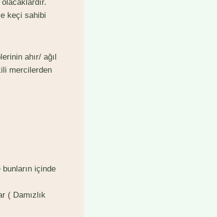
 olacaklardır.
e keçi sahibi
erinin ahır/ ağıl
kili mercilerden
 bunların içinde
ar ( Damızlık