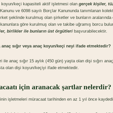
 koyun/keçi kapasiteli aktif işletmesi olan
gerçek kişiler, tü
 Kanunu ve 6098 sayılı Borçlar Kanununda tanımlanan kolektif
rket şeklinde kurulmuş olan şirketler ve bunların aralarında 
lgili kanunlara göre kurulmuş olan ve takibe uğramış borcu b
r, birlikler ile bunların üst örgütleri
başvurabilecektir.
anaç sığır veya anaç koyun/keçi neyi ifade etmektedir?
ari ile anaç sığır 15 aylık (450 gün) yaşta olan dişi sığırı an
ta olan dişi koyun/keçiyi ifade etmektedir.
caatı için aranacak şartlar nelerdir?
nin işletmeleri müracaat tarihinden en az 1 yıl önce kaydedi