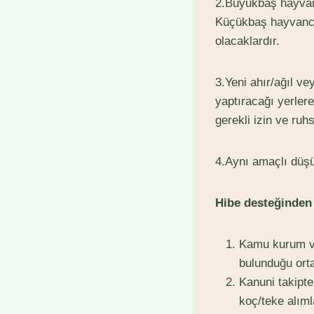
2.Büyükbaş hayvancı
Küçükbaş hayvancıl
olacaklardır.
3.Yeni ahır/ağıl ve
yaptıracağı yerlere 
gerekli izin ve ruhs
4.Aynı amaçlı düşü
Hibe desteğinden
Kamu kurum ve 
bulunduğu orta
Kanuni takipt
koç/teke alıml