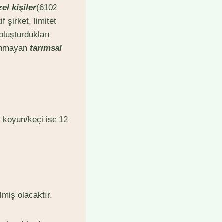
zel kişiler
(6102
 şirket, limitet
oluşturdukları
ulunmayan
tarımsal
aç koyun/keçi ise 12
lmiş olacaktır.