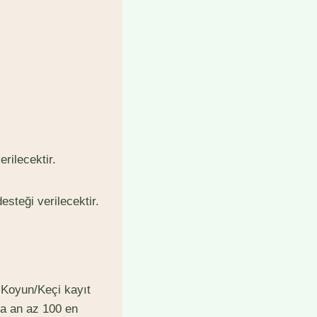
erilecektir.
steği verilecektir.
 Koyun/Keçi kayıt
ya an az 100 en