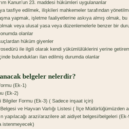
arım Kanun’un 23. maddesi hükümleri uygulananlar
ya tasfiye edilmek, ilişkileri mahkemeler tarafından yönetilm
aşma yapmak, işletme faaliyetlerine askıya almış olmak, bu ko
i olmak veya ulusal yasa veya düzenlemelerle benzer bir du
onumda olanlar
 suçlardan hüküm giyenler
sedürü ile ilgili olarak kendi yükümlülüklerini yerine get
 içinde bulundukları ilan edilmiş durumda olanlar
anacak belgeler nelerdir?
formu (Ek-1)
u (Ek-2)
ili Bilgiler Formu (Ek-3) ( Sadece inşaat için)
 Belgesi ve Hayvan Varlığı Listesi ( İlçe Müdürlüğümüzden a
ın yapılacağı arazi/arazilere ait aidiyet belgesi/belgeleri (Ek
a istenmeyecek)