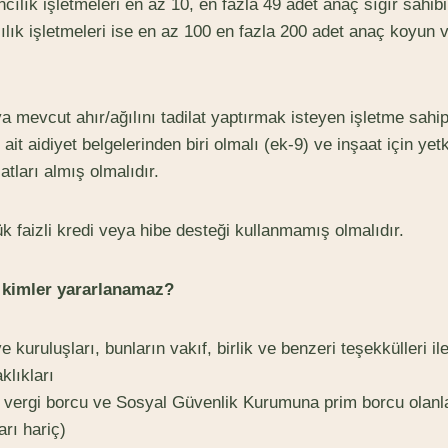
lık işletmeleri en az 10, en fazla 49 adet anaç sığır sahibi
ık işletmeleri ise en az 100 en fazla 200 adet anaç koyun v
ya mevcut ahır/ağılını tadilat yaptırmak isteyen işletme sahipl
ait aidiyet belgelerinden biri olmalı (ek-9) ve inşaat için yet
atları almış olmalıdır.
k faizli kredi veya hibe desteği kullanmamış olmalıdır.
 kimler yararlanamaz?
kuruluşları, bunların vakıf, birlik ve benzeri teşekkülleri ile
klıkları
e vergi borcu ve Sosyal Güvenlik Kurumuna prim borcu olanl
arı hariç)