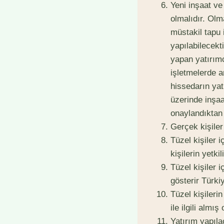
Yeni inşaat ve
olmalıdır. Olm
müstakil tapu 
yapılabilecekt
yapan yatırımc
işletmelerde a
hissedarın yatı
üzerinde inşaa
onaylandıktan
Gerçek kişiler
Tüzel kişiler i
kişilerin yetk
Tüzel kişiler 
gösterir Türkiy
Tüzel kişilerin
ile ilgili almı
Yatırım yapıla