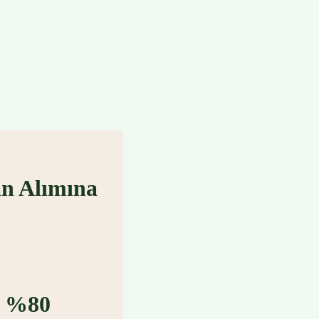
an Alımına
le %80