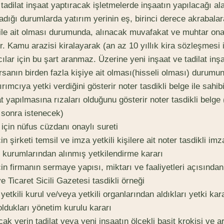
 tadilat inşaat yaptıracak işletmelerde inşaatın yapılacağı al
adığı durumlarda yatırım yerinin eş, birinci derece akrabala
ile ait olması durumunda, alınacak muvafakat ve muhtar onayı
ir. Kamu arazisi kiralayarak (an az 10 yıllık kira sözleşmesi i
ılar için bu şart aranmaz. Üzerine yeni inşaat ve tadilat inş
rsanın birden fazla kişiye ait olması(hisseli olması) durumun
rımcıya yetki verdiğini gösterir noter tasdikli belge ile sahib
t yapılmasına rızaları olduğunu gösterir noter tasdikli belge 
 sonra istenecek)
 için nüfus cüzdanı onaylı sureti
çin şirketi temsil ve imza yetkili kişilere ait noter tasdikli imza
ili kurumlarından alınmış yetkilendirme kararı
için firmanın sermaye yapısı, miktarı ve faaliyetleri açısında
e Ticaret Sicili Gazetesi tasdikli örneği
 yetkili kurul ve/veya yetkili organlarından aldıkları yetki ka
ş oldukları yönetim kurulu kararı
cak yerin tadilat veya yeni inşaatın ölçekli basit krokisi ve 