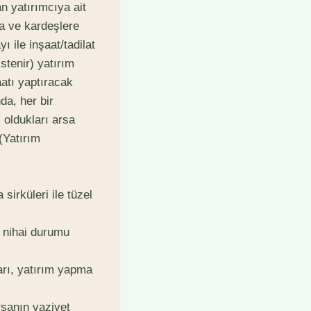
an yatırımcıya ait
ra ve kardeşlere
 ile inşaat/tadilat
stenir) yatırım
aatı yaptıracak
da, her bir
i oldukları arsa
(Yatırım
 sirküleri ile tüzel
n nihai durumu
rarı, yatırım yapma
arsanın vaziyet