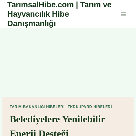
TarımsalHibe.com | Tarım ve
Skip
to
Hayvancılık Hibe
content
Danışmanlığı
TARIM BAKANLIĞI HIBELERI
|
TKDK-IPARD HIBELERI
Belediyelere Yenilebilir
Enerji Desteği