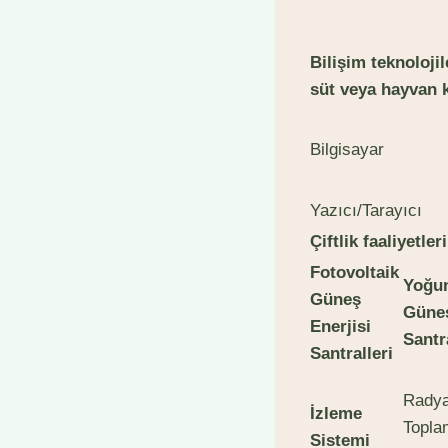
Bilişim teknoloji
süt veya hayvan k
Bilgisayar
Yazıcı/Tarayıcı
Çiftlik faaliyetle
Fotovoltaik
Yoğun
Güneş
Güneş
Enerjisi
Santr
Santralleri
Rady
İzleme
Topla
Sistemi