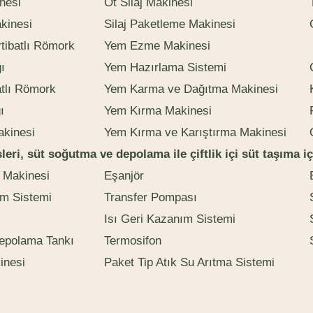
nesi
Ot Silaj Makinesi
kinesi
Silaj Paketleme Makinesi
tibatlı Römork
Yem Ezme Makinesi
ı
Yem Hazırlama Sistemi
atlı Römork
Yem Karma ve Dağıtma Makinesi
ı
Yem Kırma Makinesi
akinesi
Yem Kırma ve Karıştırma Makinesi
leri, süt soğutma ve depolama ile çiftlik içi süt taşıma 
 Makinesi
Eşanjör
ım Sistemi
Transfer Pompası
Isı Geri Kazanım Sistemi
epolama Tankı
Termosifon
inesi
Paket Tip Atık Su Arıtma Sistemi