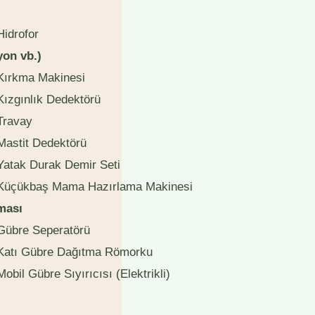
Hidrofor
yon vb.)
Kırkma Makinesi
Kızgınlık Dedektörü
Travay
Mastit Dedektörü
Yatak Durak Demir Seti
Küçükbaş Mama Hazırlama Makinesi
nması
Gübre Seperatörü
Katı Gübre Dağıtma Römorku
Mobil Gübre Sıyırıcısı (Elektrikli)