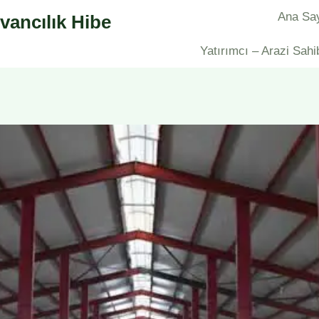
Ana Sa
vancılık Hibe
Yatırımcı – Arazi Sahi