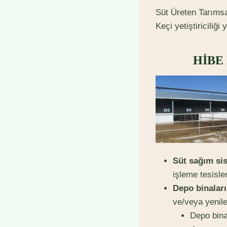
Süt Üreten Tarımsal
Keçi yetiştiriciliğ
HİBE
Süt sağım si
işleme tesisle
Depo binaları
ve/veya yenilen
Depo bina