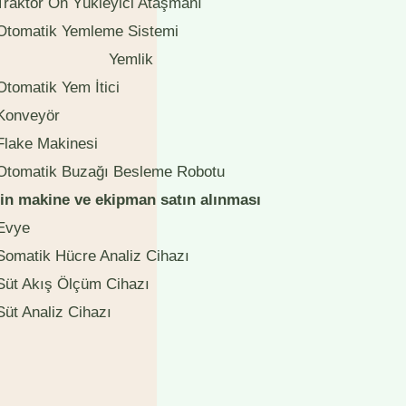
Traktör Ön Yükleyici Ataşmanı
Otomatik Yemleme Sistemi
Yemlik
Otomatik Yem İtici
Konveyör
Flake Makinesi
Otomatik Buzağı Besleme Robotu
için makine ve ekipman satın alınması
Evye
Somatik Hücre Analiz Cihazı
Süt Akış Ölçüm Cihazı
Süt Analiz Cihazı