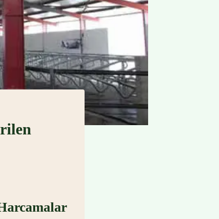
rilen
 Harcamalar