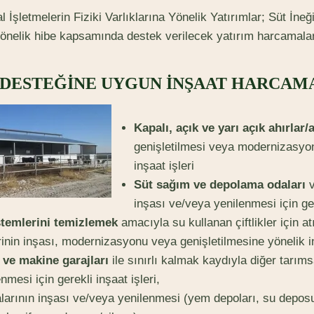
 İşletmelerin Fiziki Varlıklarına Yönelik Yatırımlar; Süt İne
i yönelik hibe kapsamında destek verilecek yatırım harcamala
 DESTEĞİNE UYGUN İNŞAAT HARCAM
Kapalı, açık ve yarı açık ahırlar/a
genişletilmesi veya modernizasyon
inşaat işleri
Süt sağım ve depolama odaları
v
inşası ve/veya yenilenmesi için ger
stemlerini temizlemek
amacıyla su kullanan çiftlikler için at
rinin inşası, modernizasyonu veya genişletilmesine yönelik in
 ve makine garajları
ile sınırlı kalmak kaydıyla diğer tarıms
mesi için gerekli inşaat işleri,
larının inşası ve/veya yenilenmesi (yem depoları, su depo