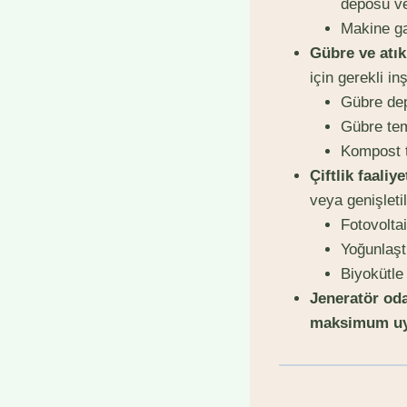
deposu ve
Makine ga
Gübre ve atık
için gerekli inş
Gübre dep
Gübre tem
Kompost te
Çiftlik faaliy
veya genişletil
Fotovolta
Yoğunlaşt
Biyokütle
Jeneratör odas
maksimum uyg