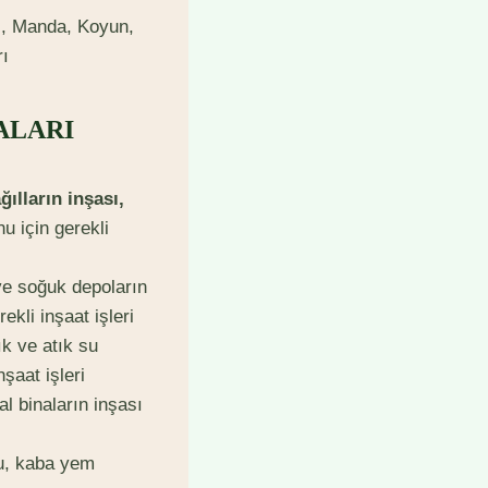
ği, Manda, Koyun,
rı
ALARI
ğılların inşası,
u için gerekli
e soğuk depoların
ekli inşaat işleri
ık ve atık su
şaat işleri
al binaların inşası
su, kaba yem