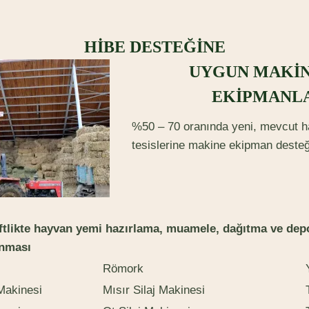
HİBE DESTEĞİNE
UYGUN MAKİN
EKİPMANL
%50 – 70 oranında yeni, mevcut h
tesislerine makine ekipman desteği
iftlikte hayvan yemi hazırlama, muamele, dağıtma ve dep
ınması
Römork
Makinesi
Mısır Silaj Makinesi