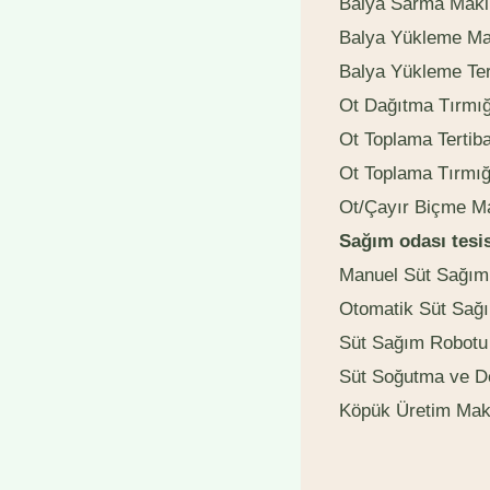
Balya Sarma Maki
Balya Yükleme Ma
Balya Yükleme Ter
Ot Dağıtma Tırmığ
Ot Toplama Tertib
Ot Toplama Tırmığ
Ot/Çayır Biçme M
Sağım odası tesis
Manuel Süt Sağım
Otomatik Süt Sağ
Süt Sağım Robotu
Süt Soğutma ve D
Köpük Üretim Mak