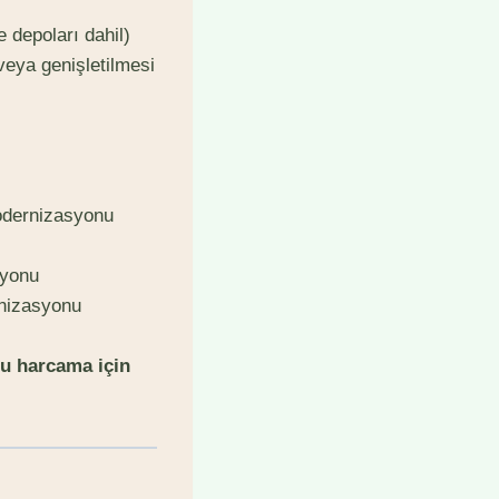
 depoları dahil)
eya genişletilmesi
odernizasyonu
syonu
rnizasyonu
 Bu harcama için