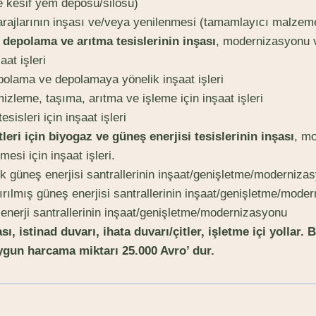
 kesif yem deposu/silosu)
rajlarının inşası ve/veya yenilenmesi (tamamlayıcı malzeme
 depolama ve arıtma tesislerinin inşası
, modernizasyonu v
aat işleri
olama ve depolamaya yönelik inşaat işleri
izleme, taşıma, arıtma ve işleme için inşaat işleri
sisleri için inşaat işleri
etleri için biyogaz ve güneş enerjisi tesislerinin inşası
, m
mesi için inşaat işleri.
ik güneş enerjisi santrallerinin inşaat/genişletme/moderniza
ırılmış güneş enerjisi santrallerinin inşaat/genişletme/mode
 enerji santrallerinin inşaat/genişletme/modernizasyonu
ı, istinad duvarı, ihata duvarı/çitler, işletme içi yollar.
un harcama miktarı 25.000 Avro’ dur.