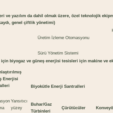
leri ve yazılım da dahil olmak üzere, özel teknolojik ekip
aydı, genel çiftlik yönetimi)
Üretim İzleme Otomasyonu
Sürü Yönetim Sistemi
ri için biyogaz ve güneş enerjisi tesisleri için makine ve
laştırılmış
 Enerjisi
alleri
Biyokütle Enerji Santralleri
asyon
Yansıtıcı
Buhar/Gaz
ma
yüzey
Çürütücüler
Konveyö
Türbinleri