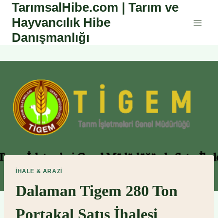
TarımsalHibe.com | Tarım ve
Skip
to
Hayvancılık Hibe
content
Danışmanlığı
İHALE & ARAZI
Dalaman Tigem 280 Ton
Portakal Satış İhalesi