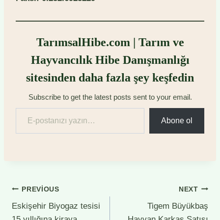
TarımsalHibe.com | Tarım ve
Hayvancılık Hibe Danışmanlığı
sitesinden daha fazla şey keşfedin
Subscribe to get the latest posts sent to your email.
E-postanızı yazın…
Abone ol
Yazı
PREVIOUS
NEXT
Eskişehir Biyogaz tesisi
Tigem Büyükbaş
gezinmesi
15 yıllığına kiraya
Hayvan Karkas Satışı