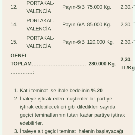
PORTAKAL-
12.
Payın-5/B
75.000 Kg.
2,30.-
VALENCİA
PORTAKAL-
14.
Payın-6/A
85.000 Kg.
2,30.-
VALENCİA
PORTAKAL-
15.
Payın-6/B
120.000 Kg.
2,30.-
VALENCİA
GENEL
2,30.-
TOPLAM…………………………..
280.000 Kg.
TL/Kg
………….:
Kat’i teminat ise ihale bedelinin
%.20
İhaleye iştirak eden müşteriler bir partiye
iştirak edebilecekleri gibi diledikleri sayıda
geçici teminatlarının tutarı kadar partiye iştirak
edebilirler.
İhaleye ait geçici teminat ihalenin başlayacağı