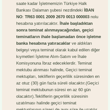
saate kadar İşletmemizin Türkiye Halk
Bankası Dalaman şubesi nezdindeki
İBAN
NO
:
TR63 0001 2009 2670 0013 000003
nolu
hesabına yatırılacaktır.
İhale başladıktan
sonra teminat alınmayacağından, geçici
teminatların ihale başlamadan önce işletme
banka hesabına yatıracaklar
ve aldıkları
belgeyi veya teminat olarak kabul edilen diğer
kıymetleri İşletme Alım-Satım ve İhale
Komisyonuna İbraz edeceklerdir. Teminat
mektubu alınması halinde, Geçici teminat
mektupları, tekliflerin geçerlilik süresinden en
az otuz (30) gün fazla süreli olacaktır.(Geçici
teminat mektubunun süresi en az 60 gün
olacaktır).Tekliflerin geçerlilik süresinin
uzatılması halinde geçici teminat
mektuplarının süresi de aynı süre ile uzatılır.