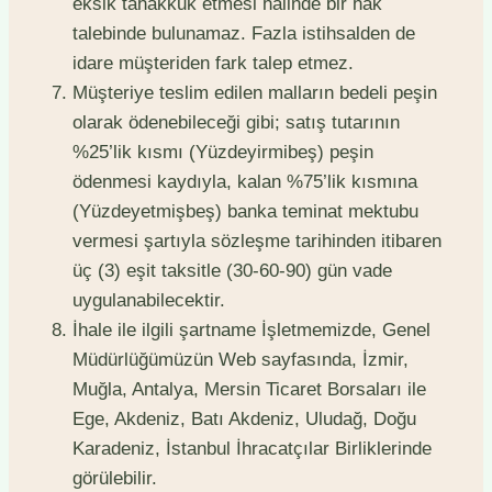
eksik tahakkuk etmesi halinde bir hak
talebinde bulunamaz. Fazla istihsalden de
idare müşteriden fark talep etmez.
Müşteriye teslim edilen malların bedeli peşin
olarak ödenebileceği gibi; satış tutarının
%25’lik kısmı (Yüzdeyirmibeş) peşin
ödenmesi kaydıyla, kalan %75’lik kısmına
(Yüzdeyetmişbeş) banka teminat mektubu
vermesi şartıyla sözleşme tarihinden itibaren
üç (3) eşit taksitle (30-60-90) gün vade
uygulanabilecektir.
İhale ile ilgili şartname İşletmemizde, Genel
Müdürlüğümüzün Web sayfasında, İzmir,
Muğla, Antalya, Mersin Ticaret Borsaları ile
Ege, Akdeniz, Batı Akdeniz, Uludağ, Doğu
Karadeniz, İstanbul İhracatçılar Birliklerinde
görülebilir.