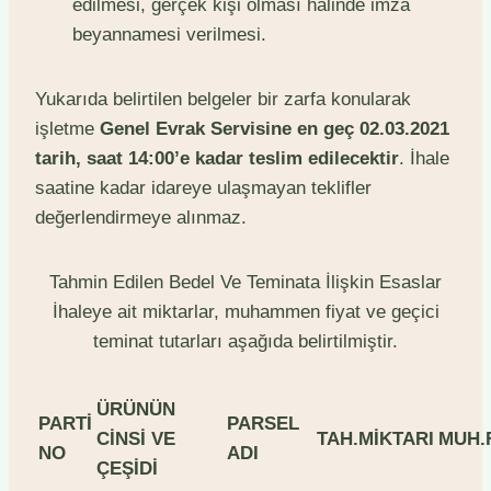
edilmesi, gerçek kişi olması halinde imza
beyannamesi verilmesi.
Yukarıda belirtilen belgeler bir zarfa konularak
işletme
Genel Evrak Servisine en geç 02.03.2021
tarih, saat 14:00’e kadar teslim edilecektir
. İhale
saatine kadar idareye ulaşmayan teklifler
değerlendirmeye alınmaz.
Tahmin Edilen Bedel Ve Teminata İlişkin Esaslar
İhaleye ait miktarlar, muhammen fiyat ve geçici
teminat tutarları aşağıda belirtilmiştir.
ÜRÜNÜN
PARTİ
PARSEL
CİNSİ VE
TAH.MİKTARI
MUH.F
NO
ADI
ÇEŞİDİ