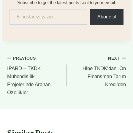
Subscribe to get the latest posts sent to your email.
E-postanızı yazın…
Abone ol
Yazı
PREVIOUS
NEXT
IPARD – TKDK
Hibe TKDK’dan, Ön
gezinmesi
Mühendisilik
Finansman Tarım
Projelerinde Aranan
Kredi’den
Özellikler
Similar Posts