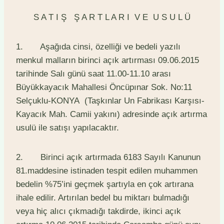
S A T I Ş Ş A R T L A R I V E U S U L Ü
1. Aşağıda cinsi, özelliği ve bedeli yazılı
menkul malların birinci açık artırması 09.06.2015
tarihinde Salı günü saat 11.00-11.10 arası
Büyükkayacık Mahallesi Öncüpınar Sok. No:11
Selçuklu-KONYA (Taşkınlar Un Fabrikası Karşısı-
Kayacık Mah. Camii yakını) adresinde açık artırma
usulü ile satışı yapılacaktır.
2. Birinci açık artırmada 6183 Sayılı Kanunun
81.maddesine istinaden tespit edilen muhammen
bedelin %75’ini geçmek şartıyla en çok artırana
ihale edilir. Artırılan bedel bu miktarı bulmadığı
veya hiç alıcı çıkmadığı takdirde, ikinci açık