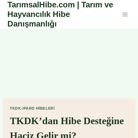
TarımsalHibe.com | Tarım ve
Skip
to
Hayvancılık Hibe
content
Danışmanlığı
TKDK-IPARD HIBELERI
TKDK’dan Hibe Desteğine
Haciz Gelir mi?