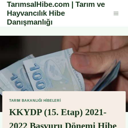
TarımsalHibe.com | Tarım ve
Skip
to
Hayvancılık Hibe
content
Danışmanlığı
TARIM BAKANLIĞI HIBELERI
KKYDP (15. Etap) 2021-
2022 Başvuru Dönemi Hibe