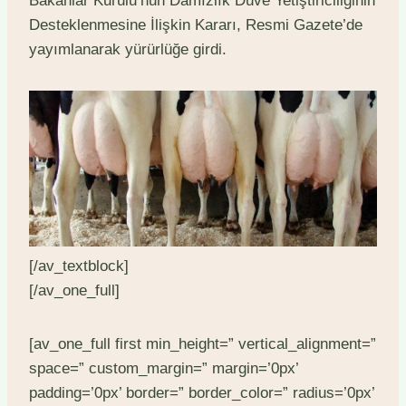
Bakanlar Kurulu’nun Damızlık Düve Yetiştiriciliğinin
Desteklenmesine İlişkin Kararı, Resmi Gazete’de
yayımlanarak yürürlüğe girdi.
[/av_textblock]
[/av_one_full]
[av_one_full first min_height=” vertical_alignment=”
space=” custom_margin=” margin=’0px’
padding=’0px’ border=” border_color=” radius=’0px’