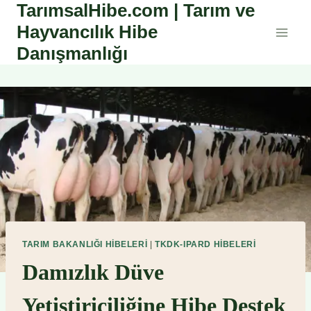
TarımsalHibe.com | Tarım ve
Skip
to
Hayvancılık Hibe
content
Danışmanlığı
TARIM BAKANLIĞI HIBELERI
|
TKDK-IPARD HIBELERI
Damızlık Düve
Yetiştiriciliğine Hibe Destek