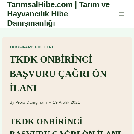
TarımsalHibe.com | Tarım ve
Skip
to
Hayvancılık Hibe
content
Danışmanlığı
TKDK-IPARD HIBELERI
TKDK ONBİRİNCİ
BAŞVURU ÇAĞRI ÖN
İLANI
By
Proje Danışmanı
19 Aralık 2021
TKDK ONBİRİNCİ
BAŞVURU ÇAĞRI ÖN İLANI