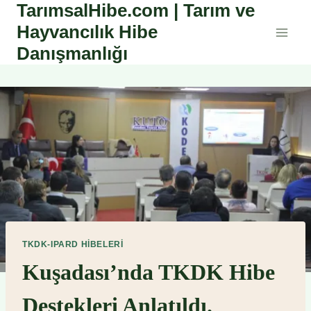
TarımsalHibe.com | Tarım ve
Skip
to
Hayvancılık Hibe
content
Danışmanlığı
TKDK-IPARD HIBELERI
Kuşadası’nda TKDK Hibe
Destekleri Anlatıldı.