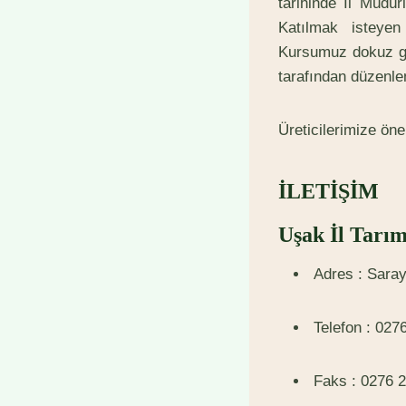
tarihinde İl Müdür
Katılmak isteyen
Kursumuz dokuz gü
tarafından düzenlen
Üreticilerimize ön
İLETİŞİM
Uşak İl Tar
Adres : Saray
Telefon : 027
Faks : 0276 2