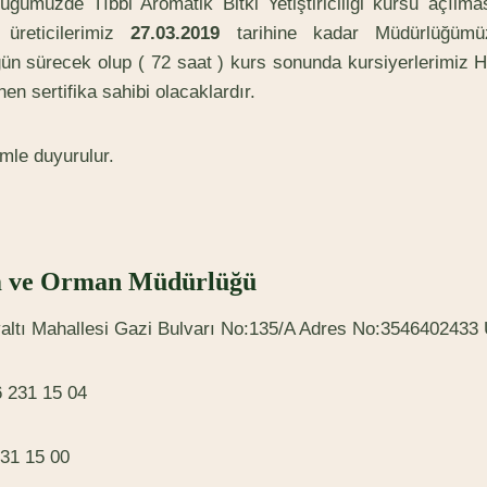
lüğümüzde Tıbbi Aromatik Bitki Yetiştiriciliği kursu açılma
 üreticilerimiz
27.03.2019
tarihine kadar Müdürlüğümüze
n sürecek olup ( 72 saat ) kurs sonunda kursiyerlerimiz H
en sertifika sahibi olacaklardır.
emle duyurulur.
ım ve Orman Müdürlüğü
altı Mahallesi Gazi Bulvarı No:135/A Adres No:354640243
6 231 15 04
31 15 00