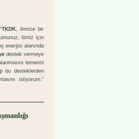
“
TKDK
, ilimize bir
rumunuz, ilimiz için
ş enerjisi alanında
ye
destek vermeye
alanmasını temenni
p bu desteklerden
asını istiyorum.”
ışmanlığı