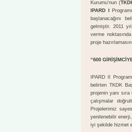
Kurumu’nun (
TKD
IPARD I
Programın
başlanacağını bel
gelmiştir. 2011 y
verme noktasında 
proje hazırlamasını
“600 GİRİŞİMCİ
IPARD II Programı
belirten TKDK Ba
projenin yanı sıra
çalışmalar doğru
Projelerimiz saye
yenilenebilir enerj
iyi şekilde hizmet