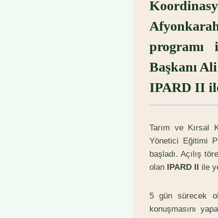
Koordinasy
Afyonkarah
programı 
Başkanı Ali
IPARD II il
Tarım ve Kırsal 
Yönetici Eğitimi 
başladı. Açılış tö
olan
IPARD II
ile y
5 gün sürecek ol
konuşmasını yapa