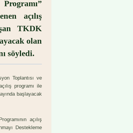
i Programı”
enen açılış
nuşan TKDK
layacak olan
ı söyledi.
syon Toplantısı ve
çılış programı ile
 ayında başlayacak
rogramının açılış
ınmayı Destekleme