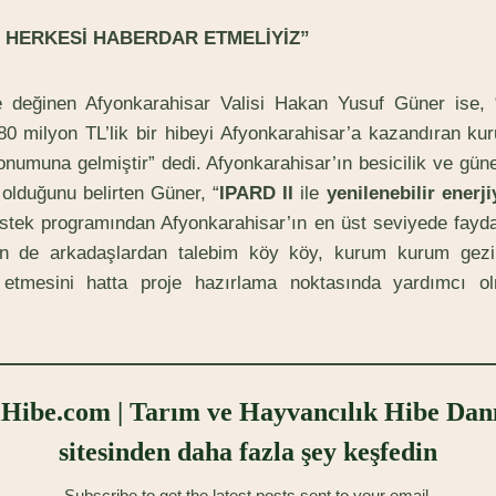
 HERKESİ HABERDAR ETMELİYİZ”
 değinen Afyonkarahisar Valisi Hakan Yusuf Güner ise, 
. 80 milyon TL’lik bir hibeyi Afyonkarahisar’a kazandıran ku
onumuna gelmiştir” dedi. Afyonkarahisar’ın besicilik ve güne
olduğunu belirten Güner, “
IPARD II
ile
yenilenebilir enerji
stek programından Afyonkarahisar’ın en üst seviyede fayd
in de arkadaşlardan talebim köy köy, kurum kurum gezi
 etmesini hatta proje hazırlama noktasında yardımcı olm
Hibe.com | Tarım ve Hayvancılık Hibe Dan
sitesinden daha fazla şey keşfedin
Subscribe to get the latest posts sent to your email.