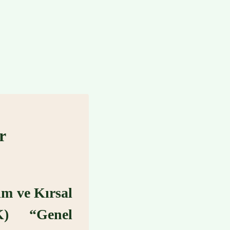
r
ım ve Kırsal
K) “Genel