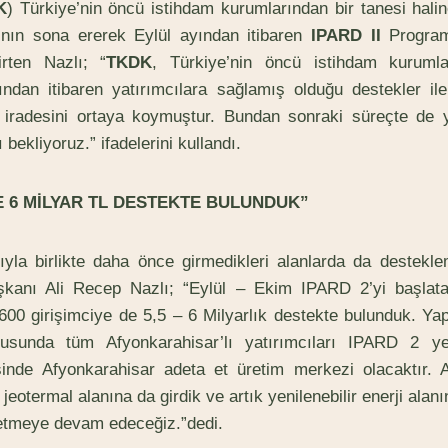
K
) Türkiye’nin öncü istihdam kurumlarından bir tanesi haline
ın sona ererek Eylül ayından itibaren
IPARD II
Program
irten Nazlı; “
TKDK
, Türkiye’nin öncü istihdam kurumla
ılından itibaren yatırımcılara sağlamış olduğu destekler i
iradesini ortaya koymuştur. Bundan sonraki süreçte de y
 bekliyoruz.” ifadelerini kullandı.
YE 6 MİLYAR TL DESTEKTE BULUNDUK”
yla birlikte daha önce girmedikleri alanlarda da desteklem
şkanı Ali Recep Nazlı; “Eylül – Ekim IPARD 2’yi başlata
 600 girişimciye de 5,5 – 6 Milyarlık destekte bulunduk. Yap
ltusunda tüm Afyonkarahisar’lı yatırımcıları IPARD 2 y
sinde Afyonkarahisar adeta et üretim merkezi olacaktır.
i, jeotermal alanına da girdik ve artık yenilenebilir enerji ala
 etmeye devam edeceğiz.”dedi.