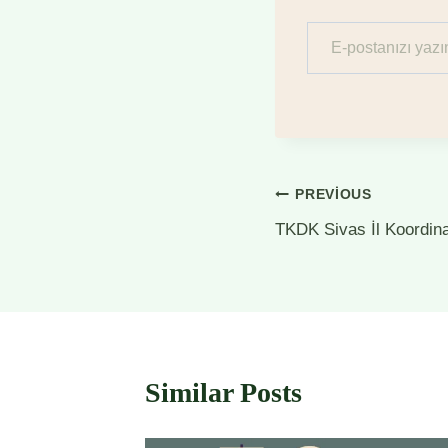
E-postanızı yazın…
Yazı
PREVIOUS
TKDK Sivas İl Koordina
gezinmesi
Similar Posts